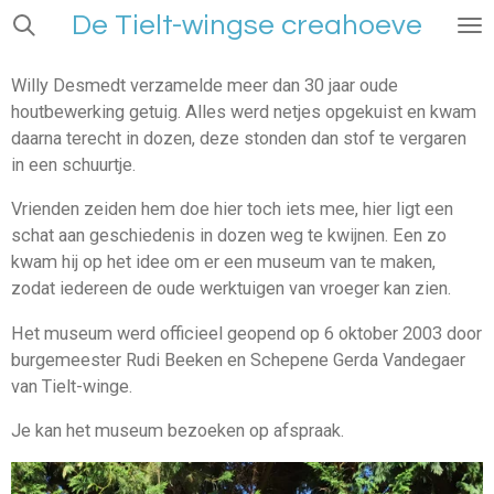
De Tielt-wingse creahoeve
Ga
direct
naar
Willy Desmedt verzamelde meer dan 30 jaar oude
de
houtbewerking getuig. Alles werd netjes opgekuist en kwam
hoofdinhoud
daarna terecht in dozen, deze stonden dan stof te vergaren
in een schuurtje.
Vrienden zeiden hem doe hier toch iets mee, hier ligt een
schat aan geschiedenis in dozen weg te kwijnen. Een zo
kwam hij op het idee om er een museum van te maken,
zodat iedereen de oude werktuigen van vroeger kan zien.
Het museum werd officieel geopend op 6 oktober 2003 door
burgemeester Rudi Beeken en Schepene Gerda Vandegaer
van Tielt-winge.
Je kan het museum bezoeken op afspraak.