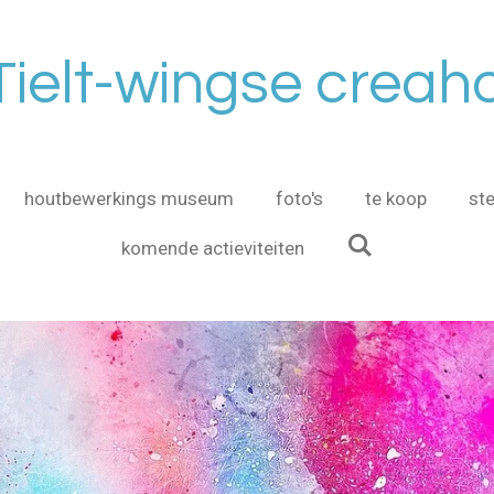
Tielt-wingse creah
houtbewerkings museum
foto's
te koop
st
komende actieviteiten