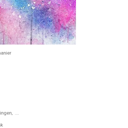
manier
ingen, ….
ak