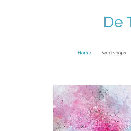
Ga
direct
De 
naar
de
hoofdinhoud
Home
workshops