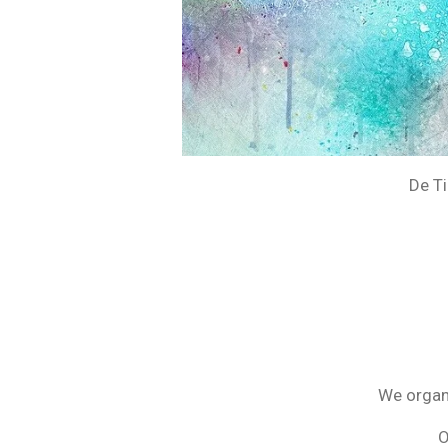
De Ti
We organ
O