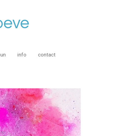
oeve
eun
info
contact